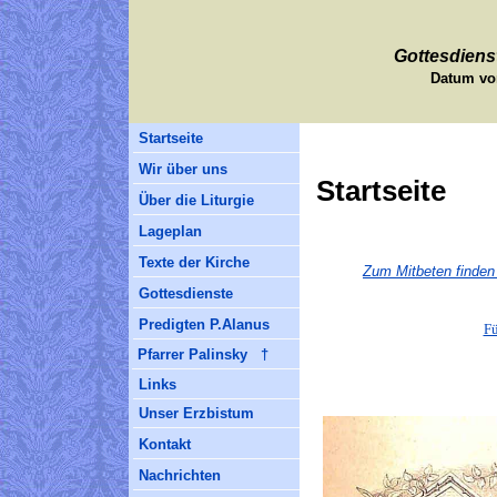
Gottesdiens
Datum vo
Startseite
Wir über uns
Startseite
Über die Liturgie
Lageplan
Texte der Kirche
Zum Mitbeten finden 
Gottesdienste
Predigten P.Alanus
Fü
Pfarrer Palinsky †
Links
Unser Erzbistum
Kontakt
Nachrichten