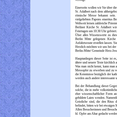
Einerseits wollen wir Sie über die
St. Adalbert nach dem althergebr
römische Messe bekannt sein
vielgeliebten Papstes emeritus 
Weltweit lernen zahlreiche Priest
Berliner Kirche St. Adalbert wi
Feiertagen um 10:30 Uhr gefeiert.
Über alles Wissenswerte zu dies
Berlin Mitte gelegenen Kirche
Anfahrtsroute erstellen lassen. Sie
Herzlich möchten wir uns bei der
Berlin-Mitte/ Gemeinde Herz-Jesu
Hauptanliegen dieser Seite ist e
ältere und neuere Texte kirchlich
Was man nicht kennt, kann man auc
Messopfer zu erwerben und zu ver
die Kenntnisse bezüglich der kath
werden auch andere interessante 
Bei der Behandlung dieser Gegen
solche, die in mehr volkstümlich
eher wissenschaftlicher Form an 
gebildete Laien wenden. Namentli
Geistliche sind, die den Ritus
befindet, bitten wir bei etwaige
Allen Besucherinnen und Besuche
hl. Opfer am Altar gedacht werde