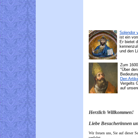
Splendor v
ist ein von
Er bietet d
kennenzule
und den Lin
Zum 1600jä
"Über den G
Bedeutung 
Den Artike
Vergelts G
auf unsere
Herzlich Willkommen!
Liebe Besucherinnen u
Wir freuen uns, Sie auf dieser S
verfolgt: