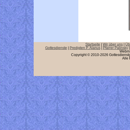
Startseite
|
Wir über uns
|
Üb
Gottesdienste
|
Predigten P. Alanus
|
Pfarrer Palinsky
Webma
Copyright © 2010-2026 Gottesdienstg
Alle