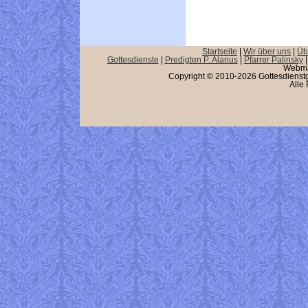
Startseite
|
Wir über uns
|
Üb
Gottesdienste
|
Predigten P. Alanus
|
Pfarrer Palinsky
Webma
Copyright © 2010-2026 Gottesdienstg
Alle