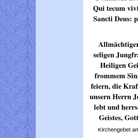
Qui tecum vivi
Sancti Deus: 
Allmächtiger
seligen Jungf
Heiligen Geis
frommem Sinn 
feiern, die Kr
unsern Herrn Je
lebt und herrs
Geistes, Got
Kirchengebet am