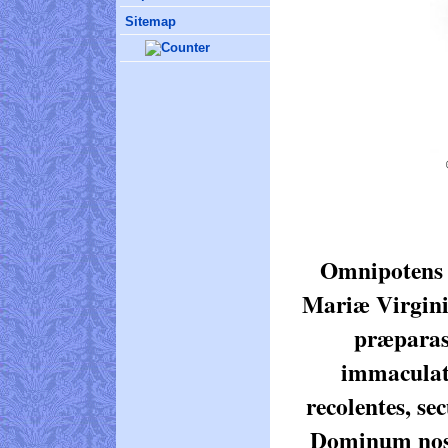
Sitemap
mit der 
Omnipotens 
Mariæ Virgini
præparast
immaculati
recolentes, s
Dominum nos