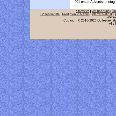
001
erster Adventssonntag
Startseite
|
Wir über uns
|
Üb
Gottesdienste
|
Predigten P. Alanus
|
Pfarrer Palinsky
Webma
Copyright © 2010-2026 Gottesdienstg
Alle