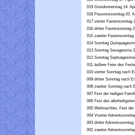
019
Gründonnerstag 14. Apr
018
Passionssonntag 03. Ap
017
vierter Fastensonntag 
016
dritter Fastensonntag 
015
zweiter Fastensonntag
014
Sonntag Quinquagesima
013
Sonntag Sexagesima 2
012
Sonntag Septuagesima 
011
äußere Feier des Fest
010
vierter Sonntag nach E
009
dritter Sonntag nach E
008
zweiter Sonntag nach 
007
Fest der heiligen Famil
006
Fest des allerheiligst
005
Weihnachten, Fest der
004
Vverter Adventssonnta
003
dritter Adventssonnta
002
zweiter Adventssonnta