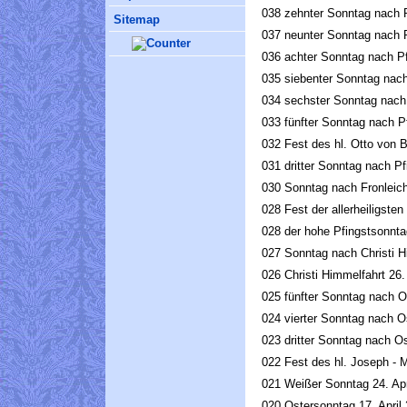
038
zehnter Sonntag nach 
Sitemap
037
neunter Sonntag nach 
036
achter Sonntag nach Pf
035
siebenter Sonntag nach
034
sechster Sonntag nach 
033
fünfter Sonntag nach Pf
032
Fest des hl. Otto von 
031
dritter Sonntag nach Pf
030
Sonntag nach Fronleic
028
Fest der allerheiligsten
028
der hohe Pfingstsonnta
027
Sonntag nach Christi H
026
Christi Himmelfahrt 26
025
fünfter Sonntag nach O
024
vierter Sonntag nach O
023
dritter Sonntag nach O
022
Fest des hl. Joseph - 
021
Weißer Sonntag 24. Apr
020
Ostersonntag 17. April