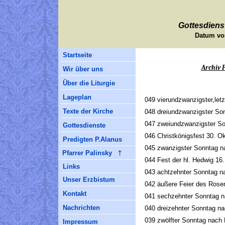
Gottesdiens
Datum vo
Startseite
Archiv 
Wir über uns
Über die Liturgie
Lageplan
049
vierundzwanzigster,let
Texte der Kirche
048
dreiundzwanzigster So
047
zweiundzwanzigster So
Gottesdienste
046
Christkönigsfest 30. O
Predigten P.Alanus
045
zwanzigster Sonntag n
Pfarrer Palinsky †
044
Fest der hl. Hedwig 16
Links
043
achtzehnter Sonntag n
Unser Erzbistum
042
äußere Feier des Rose
Kontakt
041
sechzehnter Sonntag n
Nachrichten
040
dreizehnter Sonntag n
039
zwölfter Sonntag nach 
Impressum